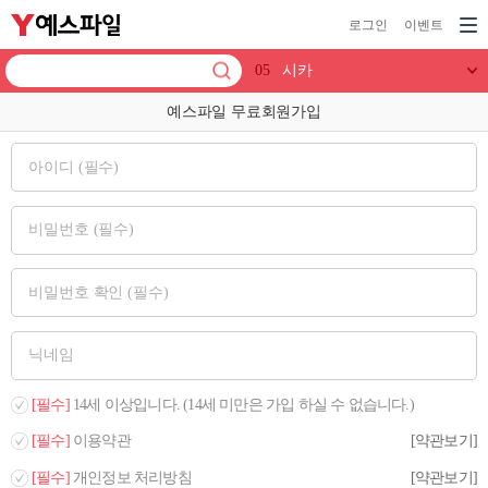
로그인
이벤트
05
시카
06
션샤인
예스파일 무료회원가입
07
보이스 시즌
08
따뜻한
09
천호진
10
킬러들의 쇼핑몰
01
오디세이
02
미드 살인
03
이동욱
04
메이저크라임
[필수]
14세 이상입니다. (14세 미만은 가입 하실 수 없습니다.)
[필수]
이용약관
[약관보기]
[필수]
개인정보 처리방침
[약관보기]